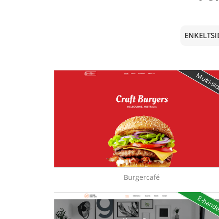
ENKELTS
Multi-si
Burgercafé
E-hand