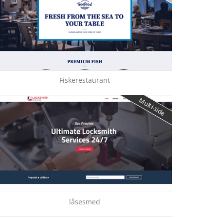
Fiskerestaurant
Multi-side
låsesmed