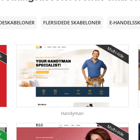
IDESKABELONER
FLERSIDEDE SKABELONER
E-HANDELSS
de
Multi-side
Handyman
Multi-side
el