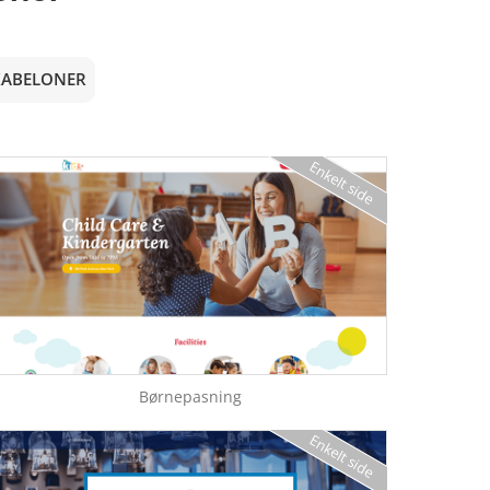
KABELONER
Enkelt side
Børnepasning
Enkelt side