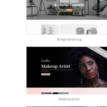
Boligindretning
Enkelt s
Makeupartist