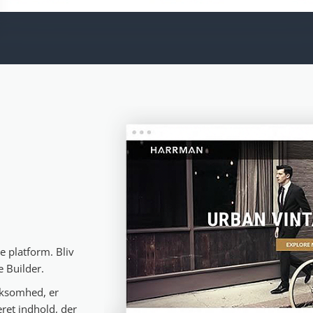
e platform. Bliv
e Builder.
rksomhed, er
ret indhold, der