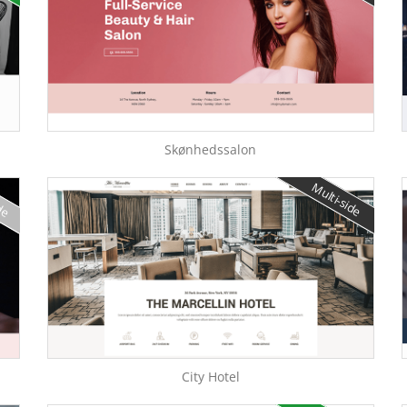
Skønhedssalon
ide
Multi-side
City Hotel