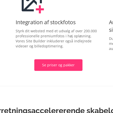
Integration af stockfotos
A
s
Styrk dit websted med et udvalg af over 200.000
professionelle premiumfotos i høj opløsning.
Du
Vores Site Builder inkluderer også indlejrede
me
videoer og billedoptimering.
au
Se priser og pakker
rretningsaccelererende skabel