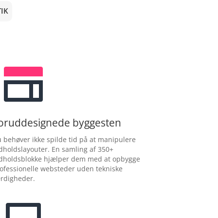
IK
oruddesignede byggesten
 behøver ikke spilde tid på at manipulere
dholdslayouter. En samling af 350+
dholdsblokke hjælper dem med at opbygge
ofessionelle websteder uden tekniske
rdigheder.