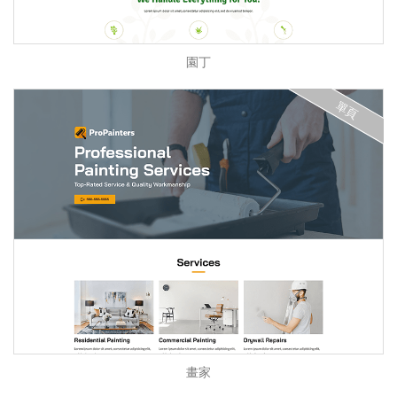
園丁
單頁
畫家