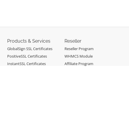
Products & Services
Reseller
GlobalSign SSL Certificates
Reseller Program
PositiveSSL Certificates
WHMCS Module
InstantSSL Certificates
Affiliate Program
Sectigo SSL Certificates
CodeSigning SSL Certificates
Professional Email
E-mail Spam Filtering &
Archiving
Site Builder
360 Monitoring
Support
About