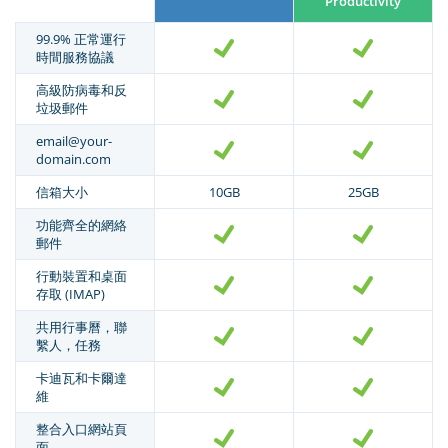
Productivity
99.9% 正常運行
時間服務協議
高級防病毒和反
垃圾郵件
email@your-
domain.com
信箱大小
10GB
25GB
功能齊全的網絡
郵件
行動裝置和桌面
存取 (IMAP)
共用行事曆，聯
繫人，任務
卡迪瓦和卡爾達
維
整合入口網站頁
面